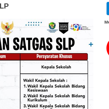
SLP
Me