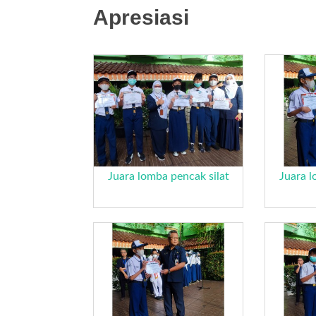
Apresiasi
Juara lomba pencak silat
Juara l