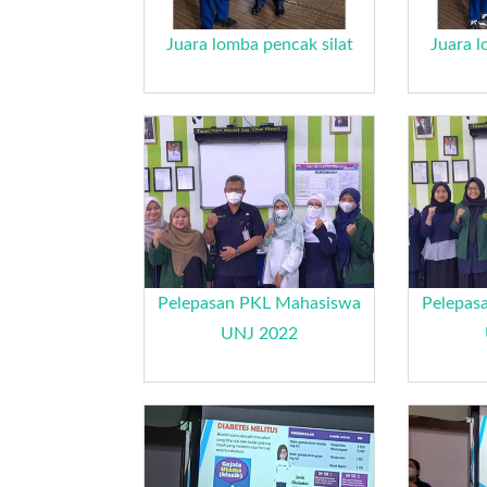
Juara lomba pencak silat
Juara l
Pelepasan PKL Mahasiswa
Pelepas
UNJ 2022