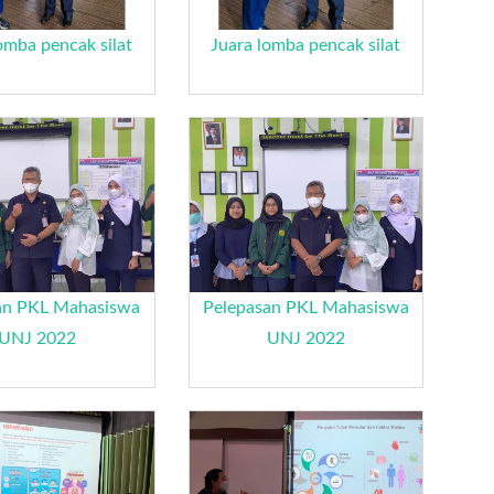
omba pencak silat
Juara lomba pencak silat
an PKL Mahasiswa
Pelepasan PKL Mahasiswa
UNJ 2022
UNJ 2022