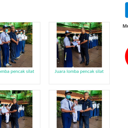
Me
omba pencak silat
Juara lomba pencak silat