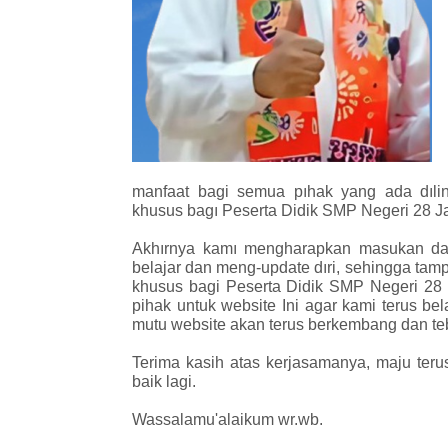
manfaat bagi semua pıhak yang ada dıli
khusus bagı Peserta Didik SMP Negeri 28 Ja
Akhırnya kamı mengharapkan masukan dari
belajar dan meng-update dıri, sehingga tam
khusus bagi Peserta Didik SMP Negeri 28
pihak untuk website Ini agar kami terus bel
mutu website akan terus berkembang dan teb
Terima kasih atas kerjasamanya, maju ter
baik lagi.
Wassalamu'alaikum wr.wb.