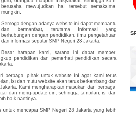
guru, orangtua maupun masyarakat, sehingga kamı
berusaha mewujudkan hal tersebut semaksimal
mungkin.
Semoga dengan adanya website ini dapat membantu
dan bermanfaat, terutama informasi yang
S
berhubungan dengan pendidikan, ilmu pengetahuan
dan informası seputar SMP Negeri 28 Jakarta.
Besar harapan kami, sarana ini dapat memberi
ngkup pendidikan dan pemerhati pendidikan secara
karta.
 berbagai pıhak untuk websıte ini agar kami terus
pılan, Isı dan mutu website akan terus berkembang dan
 Jakarta. Kami mengharapkan masukan darı berbagaı
ajar dan meng-update dıri, sehingga tampılan, ısı dan
ıh baık nantinya.
us untuk mencapaı SMP Negeri 28 Jakarta yang lebih